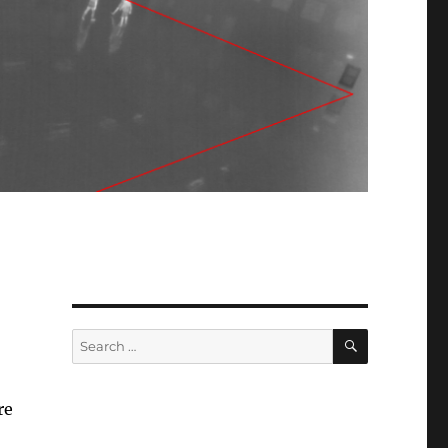
SEARCH
Search
for:
re