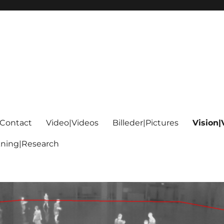
|Contact
Video|Videos
Billeder|Pictures
Vision|
kning|Research