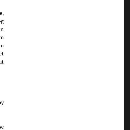
e,
og
an
om
om
et
at
by
se