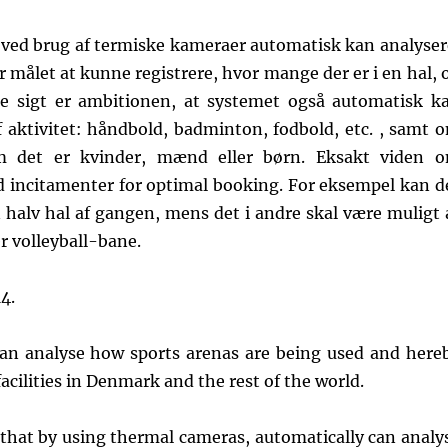
r ved brug af termiske kameraer automatisk kan analyser
r målet at kunne registrere, hvor mange der er i en hal, 
ere sigt er ambitionen, at systemet også automatisk k
af aktivitet: håndbold, badminton, fodbold, etc. , samt 
 om det er kvinder, mænd eller børn. Eksakt viden 
d incitamenter for optimal booking. For eksempel kan d
 halv hal af gangen, mens det i andre skal være muligt 
r volleyball-bane.
4.
can analyse how sports arenas are being used and here
facilities in Denmark and the rest of the world.
m that by using thermal cameras, automatically can analy