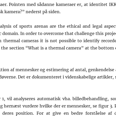
er. Pointen med sådanne kameraer er, at identitet IK
sk kamera?” nederst på siden.
ysis of sports arenas are the ethical and legal aspec
c domain. In order to overcome that challenge this proje
 thermal cameras it is not possible to identify record
 the section “What is a thermal camera” at the bottom 
ion af mennesker og estimering af antal, genkendelse 
døverne. Det er dokumenteret i videnskabelige artikler, 
r 1, vil analyseres automatisk vha. billedbehandling, s
 og hernæst vurdere hvilke der er mennesker, se figur 3. 
deres position. For at give en bedre forståelse af 