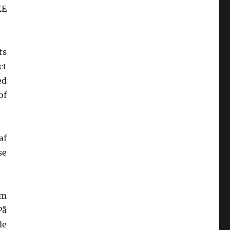
KE
ts
ct
ed
of
af
se
om
På
de