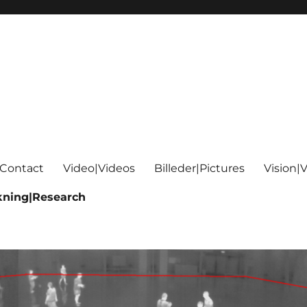
|Contact
Video|Videos
Billeder|Pictures
Vision|V
kning|Research