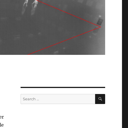
SEARCH
Search
for:
er
le