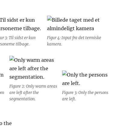
ur 3: Til sidst er kun
Figur 4: Input fra det termiske
rsonerne tilbage.
kamera.
Figure 2: Only warm areas
rom
are left after the
Figure 3: Only the persons
segmentation.
are left.